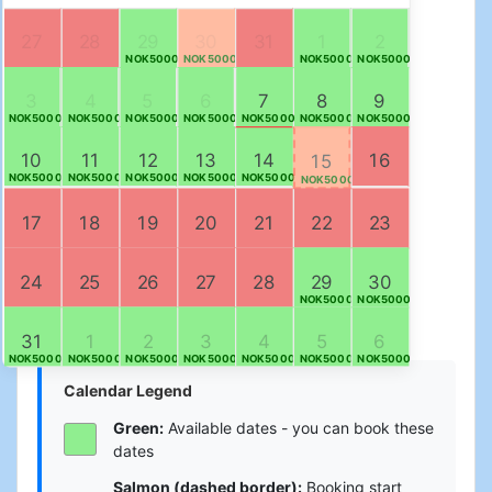
27
28
29
30
31
1
2
NOK5000
NOK5000
NOK5000
NOK5000
3
4
5
6
7
8
9
NOK5000
NOK5000
NOK5000
NOK5000
NOK5000
NOK5000
NOK5000
10
11
12
13
14
16
15
NOK5000
NOK5000
NOK5000
NOK5000
NOK5000
NOK5000
17
18
19
20
21
22
23
24
25
26
27
28
29
30
NOK5000
NOK5000
31
1
2
3
4
5
6
NOK5000
NOK5000
NOK5000
NOK5000
NOK5000
NOK5000
NOK5000
Calendar Legend
Green:
Available dates - you can book these
dates
Salmon (dashed border):
Booking start