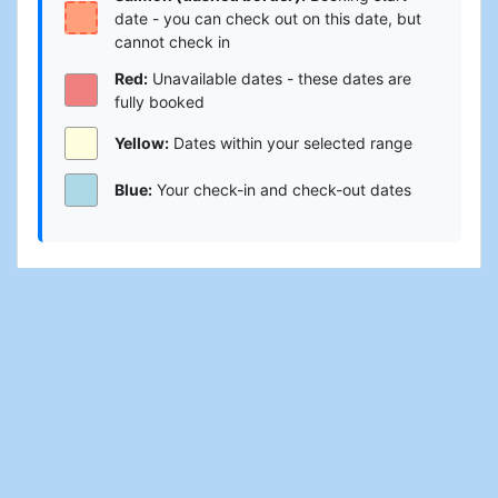
date - you can check out on this date, but
cannot check in
Red:
Unavailable dates - these dates are
fully booked
Yellow:
Dates within your selected range
Blue:
Your check-in and check-out dates
Tilgjengelighet og pris
Antall gjester:
Velg mellom 1 og 10 gjester
Bestill nå